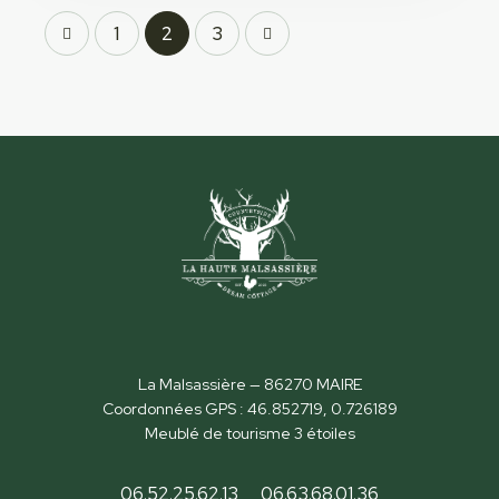
1
>
2
3
La Malsassière — 86270 MAIRE
Coordonnées GPS : 46.852719, 0.726189
Meublé de tourisme 3 étoiles
06.52.25.62.13
06.63.68.01.36