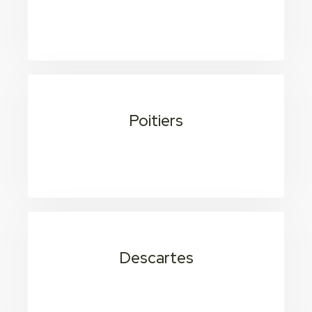
20 min 1H 7
Consectetur adipiscing elit
Poitiers
20 min 1H 7
Consectetur adipiscing elit
Descartes
15 min
Consectetur adipiscing elit