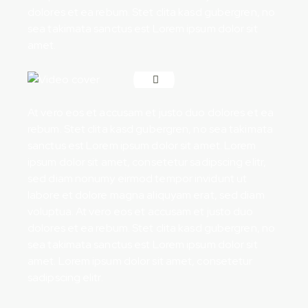
dolores et ea rebum. Stet clita kasd gubergren, no
sea takimata sanctus est Lorem ipsum dolor sit
amet.
At vero eos et accusam et justo duo dolores et ea
rebum. Stet clita kasd gubergren, no sea takimata
sanctus est Lorem ipsum dolor sit amet. Lorem
ipsum dolor sit amet, consetetur sadipscing elitr,
sed diam nonumy eirmod tempor invidunt ut
labore et dolore magna aliquyam erat, sed diam
voluptua. At vero eos et accusam et justo duo
dolores et ea rebum. Stet clita kasd gubergren, no
sea takimata sanctus est Lorem ipsum dolor sit
amet. Lorem ipsum dolor sit amet, consetetur
sadipscing elitr.