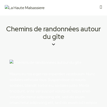
Chemins de randonnées autour
du gîte
Mauris eu nisi eget nisi imperdiet vestibulum. Nunc
sodales vehicula risus. Suspendisse id mauris
sodales, blandit tortor eu, sodales justo. Morbi
tincidunt, ante vel suscipit volutpat, turpis enim
volutpSectetur adipiscing elit, sed do eiusm
onsectetur adipiscing elit, sed do eiusm od tempor