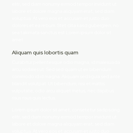
elitr, sed diam nonumy eirmod tempor invidunt ut
labore et dolore magna aliquyam erat, sed diam
voluptua. At vero eos et accusam et justo duo
dolores et ea rebum. Stet clita kasd gubergren, no
sea takimata sanctus est Lorem ipsum dolor sit
amet.
Aliquam quis lobortis quam
Curabitur pellentesque odio magna, id malesuada
arcu sodales ut. Sed sed quam ut ex bibendum
commodo id id magna. Aliquam sed ligula sed ante
blandit volutpat. Ut bibendum, nisi et mattis
vulputate, odio arcu aliquet metus, nec dapibus
risus risus quis lectus.
Lorem ipsum dolor sit amet, consetetur sadipscing
elitr, sed diam nonumy eirmod tempor invidunt ut
labore et dolore magna aliquyam erat, sed diam
voluptua. At vero eos et accusam et justo duo