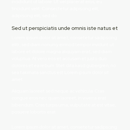
incididunt ut labore. Ut vel placerat eros, eu
tincidunt velit. Consectetur adipiscing elit,
adipiscing elit, sed do.
Sed ut perspiciatis unde omnis iste natus et
Lorem ipsum dolor sit amet, consetetur sadipscing
elitr, sed diam nonumy eirmod tempor invidunt ut
labore et dolore magna aliquyam erat, sed diam
voluptua. At vero eos et accusam et justo duo
dolores et ea rebum. Stet clita kasd gubergren, no
sea takimata sanctus est Lorem ipsum dolor sit
amet.
Aliquam laoreet sed neque ac vehicula. Cras
congue eros nec quam laoreet, in viverra erat
bibendum. Cras turpis urna, vulputate at est vitae,
posuere lobortis erat.
Lorem ipsum dolor sit amet, consetetur sadipscing