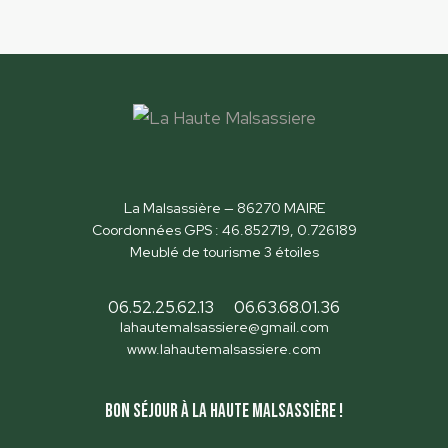
La Malsassière — 86270 MAIRE
Coordonnées GPS : 46.852719, 0.726189
Meublé de tourisme 3 étoiles
06.52.25.62.13
06.63.68.01.36
lahautemalsassiere@gmail.com
www.lahautemalsassiere.com
Bon séjour à la Haute Malsassière !