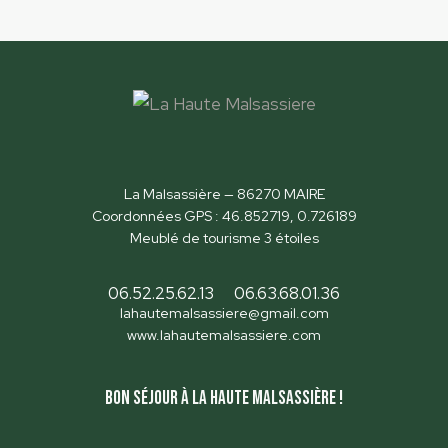
La Malsassière — 86270 MAIRE
Coordonnées GPS : 46.852719, 0.726189
Meublé de tourisme 3 étoiles
06.52.25.62.13
06.63.68.01.36
lahautemalsassiere@gmail.com
www.lahautemalsassiere.com
Bon séjour à la Haute Malsassière !