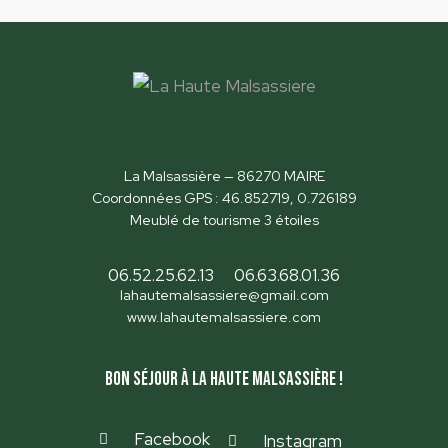
La Malsassière — 86270 MAIRE
Coordonnées GPS : 46.852719, 0.726189
Meublé de tourisme 3 étoiles
06.52.25.62.13
06.63.68.01.36
lahautemalsassiere@gmail.com
www.lahautemalsassiere.com
Bon séjour à la Haute Malsassière !
Facebook
Instagram