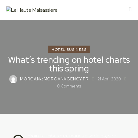
HOTEL BUSINESS
What’s trending on hotel charts
this spring
MORGAN@MORGANAGENCY.FR
21 April 2020
0
Comments
Proin faucibus nec mauris a sodales, sed