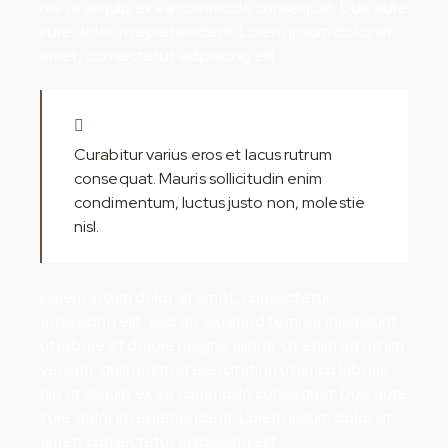
nisi ut aliquip ex ea commodo consequat. Duis aute
irure dolor in reprehenderit. Lorem ipsum dolor sit
amet, consectetur adipiscing elit.
Curabitur varius eros et lacus rutrum
consequat. Mauris sollicitudin enim
condimentum, luctus justo non, molestie
nisl.
Lorem ipsum dolor sit amet, consectetur
adipisicing elit, sed do eiusmod tempor incididunt
ut labore et dolore magna aliqua. Ut enim ad minim
veniam, quis nostrud exercitation ullamco laboris
nisi ut aliquip ex ea commodo consequat. Duis aute
irure dolor in reprehenderit. Lorem ipsum dolor sit
amet, consectetur adipiscing elit.