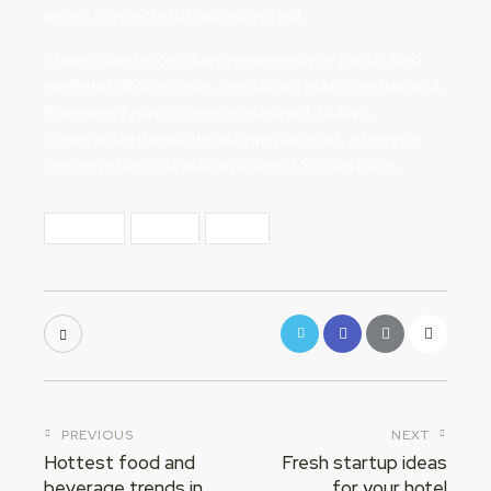
amet, consectetur adipiscing elit.
Etiam vitae leo et diam pellentesque porta. Sed
eleifend ultricies risus, vel rutrum erat commodo ut.
Praesent finibus congue euismod. Nullam
scelerisque massa vel augue placerat, a tempor
sem egestas. Curabitur placerat finibus lacus.
Business
Style 2
Travel
PREVIOUS
NEXT
Hottest food and
Fresh startup ideas
beverage trends in
for your hotel