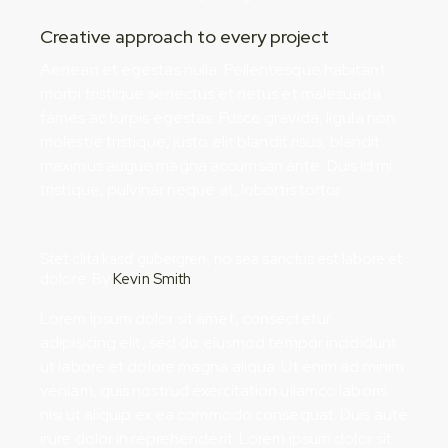
Creative approach to every project
Aenean et egestas nulla. Pellentesque habitant
morbi tristique senectus et netus et malesuada
fames ac turpis egestas. Fusce gravida, ligula non
molestie tristique, justo elit blandit risus, blandit
maximus augue magna accumsan ante. Duis id mi
tristique, pulvinar neque at, lobortis tortor.
Stet clita kasd gubergren, no sea sanctus est labore et
dolore. By
Kevin Smith
Lorem ipsum dolor sit amet, consectetur
adipisicing elit, sed do eiusmod tempor incididunt
ut labore et dolore magna aliqua. Ut enim ad minim
veniam, quis nostrud exercitation ullamco laboris
nisi ut aliquip ex ea commodo consequat. Duis aute
irure dolor in reprehenderit. Lorem ipsum dolor sit