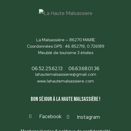
La Malsassière — 86270 MAIRE
Coordonnées GPS : 46.852719, 0.726189
Meublé de tourisme 3 étoiles
06.52.25.62.13
06.63.68.01.36
lahautemalsassiere@gmail.com
www.lahautemalsassiere.com
Bon séjour à la Haute Malsassière !
Facebook
Instagram