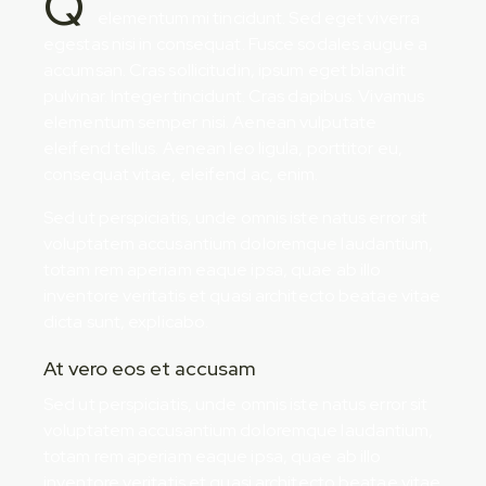
Q
elementum mi tincidunt. Sed eget viverra
egestas nisi in consequat. Fusce sodales augue a
accumsan. Cras sollicitudin, ipsum eget blandit
pulvinar. Integer tincidunt. Cras dapibus. Vivamus
elementum semper nisi. Aenean vulputate
eleifend tellus. Aenean leo ligula, porttitor eu,
consequat vitae, eleifend ac, enim.
Sed ut perspiciatis, unde omnis iste natus error sit
voluptatem accusantium doloremque laudantium,
totam rem aperiam eaque ipsa, quae ab illo
inventore veritatis et quasi architecto beatae vitae
dicta sunt, explicabo.
At vero eos et accusam
Sed ut perspiciatis, unde omnis iste natus error sit
voluptatem accusantium doloremque laudantium,
totam rem aperiam eaque ipsa, quae ab illo
inventore veritatis et quasi architecto beatae vitae