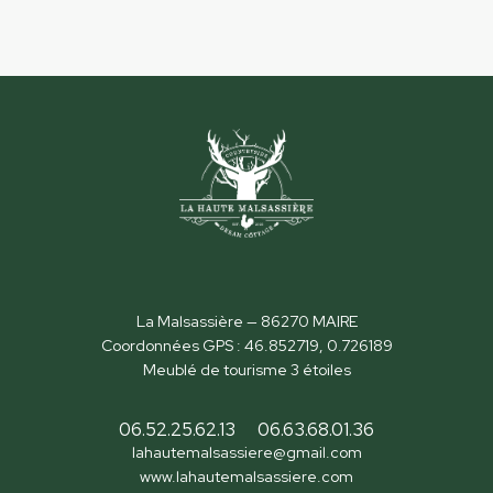
La Malsassière — 86270 MAIRE
Coordonnées GPS : 46.852719, 0.726189
Meublé de tourisme 3 étoiles
06.52.25.62.13
06.63.68.01.36
lahautemalsassiere@gmail.com
www.lahautemalsassiere.com