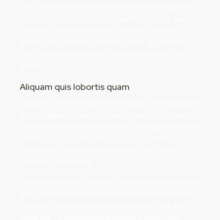
elitr, sed diam nonumy eirmod tempor invidunt ut
labore et dolore magna aliquyam erat, sed diam
voluptua. At vero eos et accusam et justo duo
dolores et ea rebum. Stet clita kasd gubergren, no
sea takimata sanctus est Lorem ipsum dolor sit
amet.
Aliquam quis lobortis quam
Curabitur pellentesque odio magna, id malesuada
arcu sodales ut. Sed sed quam ut ex bibendum
commodo id id magna. Aliquam sed ligula sed ante
blandit volutpat. Ut bibendum, nisi et mattis
vulputate, odio arcu aliquet metus, nec dapibus
risus risus quis lectus.
Lorem ipsum dolor sit amet, consetetur sadipscing
elitr, sed diam nonumy eirmod tempor invidunt ut
labore et dolore magna aliquyam erat, sed diam
voluptua. At vero eos et accusam et justo duo