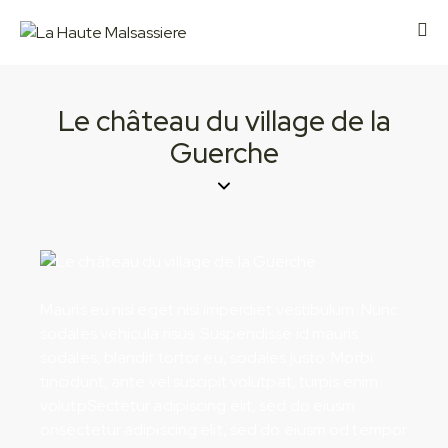
Le château du village de la
Guerche
Mauris eu nisi eget nisi imperdiet vestibulum. Nunc
sodales vehicula risus. Suspendisse id mauris
sodales, blandit tortor eu, sodales justo. Morbi
tincidunt, ante vel suscipit volutpat, turpis enim
volutpSectetur adipiscing elit, sed do eiusm
onsectetur adipiscing elit, sed do eiusm od tempor