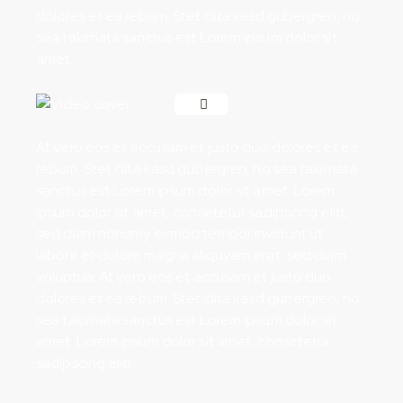
dolores et ea rebum. Stet clita kasd gubergren, no
sea takimata sanctus est Lorem ipsum dolor sit
amet.
At vero eos et accusam et justo duo dolores et ea
rebum. Stet clita kasd gubergren, no sea takimata
sanctus est Lorem ipsum dolor sit amet. Lorem
ipsum dolor sit amet, consetetur sadipscing elitr,
sed diam nonumy eirmod tempor invidunt ut
labore et dolore magna aliquyam erat, sed diam
voluptua. At vero eos et accusam et justo duo
dolores et ea rebum. Stet clita kasd gubergren, no
sea takimata sanctus est Lorem ipsum dolor sit
amet. Lorem ipsum dolor sit amet, consetetur
sadipscing elitr.