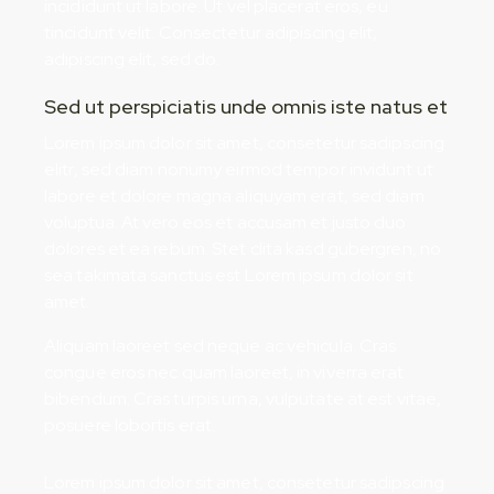
incididunt ut labore. Ut vel placerat eros, eu
tincidunt velit. Consectetur adipiscing elit,
adipiscing elit, sed do.
Sed ut perspiciatis unde omnis iste natus et
Lorem ipsum dolor sit amet, consetetur sadipscing
elitr, sed diam nonumy eirmod tempor invidunt ut
labore et dolore magna aliquyam erat, sed diam
voluptua. At vero eos et accusam et justo duo
dolores et ea rebum. Stet clita kasd gubergren, no
sea takimata sanctus est Lorem ipsum dolor sit
amet.
Aliquam laoreet sed neque ac vehicula. Cras
congue eros nec quam laoreet, in viverra erat
bibendum. Cras turpis urna, vulputate at est vitae,
posuere lobortis erat.
Lorem ipsum dolor sit amet, consetetur sadipscing