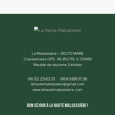
La Malsassière — 86270 MAIRE
Coordonnées GPS : 46.852719, 0.726189
Meublé de tourisme 3 étoiles
06.52.25.62.13
06.63.68.01.36
lahautemalsassiere@gmail.com
www.lahautemalsassiere.com
Bon séjour à la Haute Malsassière !