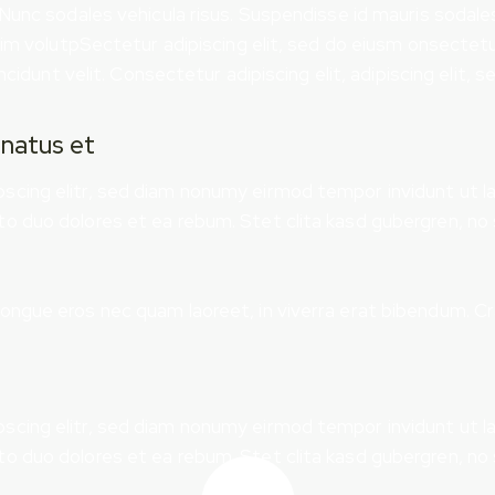
 Nunc sodales vehicula risus. Suspendisse id mauris sodales
enim volutpSectetur adipiscing elit, sed do eiusm onsectet
ncidunt velit. Consectetur adipiscing elit, adipiscing elit, s
 natus et
scing elitr, sed diam nonumy eirmod tempor invidunt ut l
to duo dolores et ea rebum. Stet clita kasd gubergren, n
ongue eros nec quam laoreet, in viverra erat bibendum. Cra
scing elitr, sed diam nonumy eirmod tempor invidunt ut l
to duo dolores et ea rebum. Stet clita kasd gubergren, n