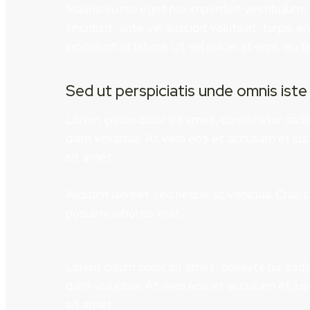
Mauris eu nisi eget nisi imperdiet vestibulum.
tincidunt, ante vel suscipit volutpat, turpis 
incididunt ut labore. Ut vel placerat eros, eu ti
Sed ut perspiciatis unde omnis iste
Lorem ipsum dolor sit amet, consetetur sadip
diam voluptua. At vero eos et accusam et jus
sit amet.
Aliquam laoreet sed neque ac vehicula. Cras c
posuere lobortis erat.
Lorem ipsum dolor sit amet, consetetur sadip
diam voluptua. At vero eos et accusam et jus
sit amet.