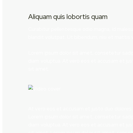
Aliquam quis lobortis quam
Curabitur pellentesque odio magna, id males
blandit volutpat. Ut bibendum, nisi et mattis 
Lorem ipsum dolor sit amet, consetetur sadip
diam voluptua. At vero eos et accusam et jus
sit amet.
At vero eos et accusam et justo duo dolores 
Lorem ipsum dolor sit amet, consetetur sadip
diam voluptua. At vero eos et accusam et jus
sit amet. Lorem ipsum dolor sit amet, consete