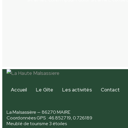
Accueil
Le Gîte
Les activités
Contact
La Malsassière — 86270 MAIRE
Coordonnées GPS : 46.852719, 0.726189
Meublé de tourisme 3 étoiles