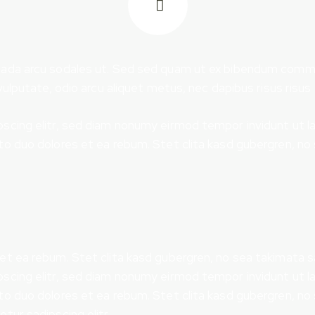
uada arcu sodales ut. Sed sed quam ut ex bibendum commo
vulputate, odio arcu aliquet metus, nec dapibus risus risus 
scing elitr, sed diam nonumy eirmod tempor invidunt ut l
to duo dolores et ea rebum. Stet clita kasd gubergren, n
et ea rebum. Stet clita kasd gubergren, no sea takimata 
scing elitr, sed diam nonumy eirmod tempor invidunt ut l
to duo dolores et ea rebum. Stet clita kasd gubergren, n
tur sadipscing elitr.