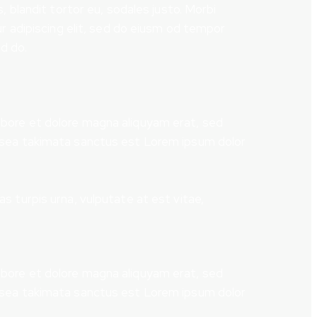
, blandit tortor eu, sodales justo. Morbi
ur adipiscing elit, sed do eiusm od tempor
ed do.
abore et dolore magna aliquyam erat, sed
o sea takimata sanctus est Lorem ipsum dolor
s turpis urna, vulputate at est vitae,
abore et dolore magna aliquyam erat, sed
o sea takimata sanctus est Lorem ipsum dolor